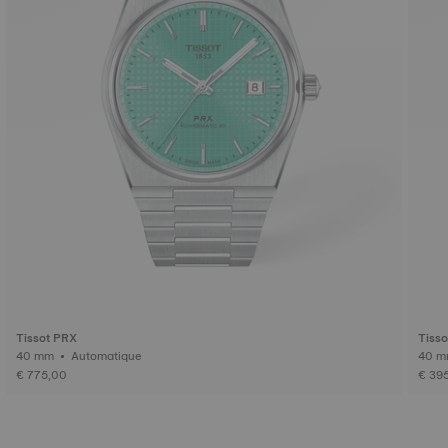
Tissot PRX
Tiss
40 mm • Automatique
€ 775,00
€ 39