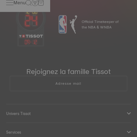
Menu
Official Timekeeper of
the NBA & WNBA
09
:
12
Rejoignez la famille Tissot
Adresse mail
Univers Tissot
Services