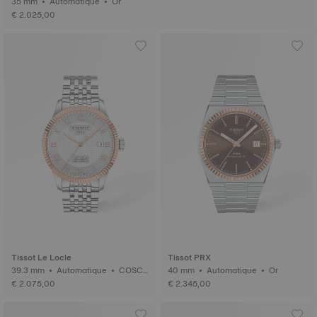
35 mm • Automatique • Or
€ 2.025,00
Tissot Le Locle
Tissot PRX
39.3 mm • Automatique • COSC
40 mm • Automatique • Or
• Or
€ 2.075,00
€ 2.345,00