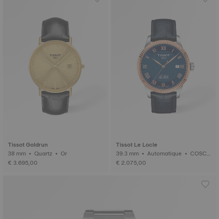
Tissot Goldrun
Tissot Le Locle
38 mm • Quartz • Or
39.3 mm • Automatique • COSC
• Or
€ 3.695,00
€ 2.075,00