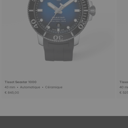
Tissot Seastar 1000
Tisso
43 mm • Automatique • Céramique
€ 845,00
€ 52