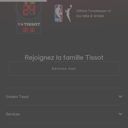
Official Timekeeper of
the NBA & WNBA
08
:
36
Rejoignez la famille Tissot
Adresse mail
Univers Tissot
Services