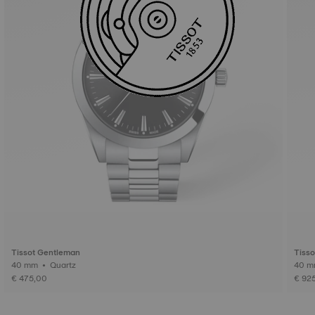
Tissot Gentleman
Tiss
40 mm • Quartz
€ 475,00
€ 92