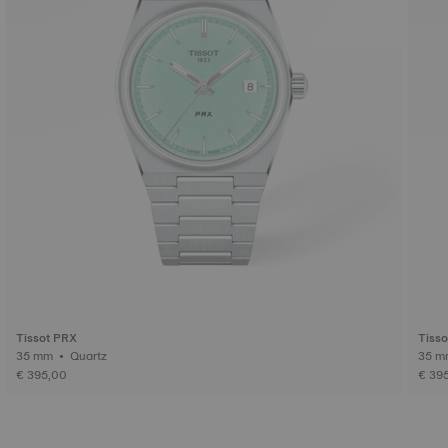
Tissot PRX
Tiss
35 mm • Quartz
€ 395,00
€ 39