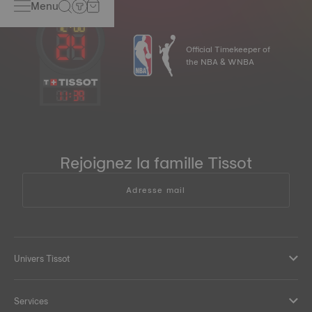
Menu
Official Timekeeper of
the NBA & WNBA
11
:
39
Rejoignez la famille Tissot
Adresse mail
Univers Tissot
Services