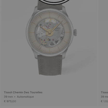
Tissot Chemin Des Tourelles
Tisso
39 mm • Automatique
€ 975,00
€ 1.0