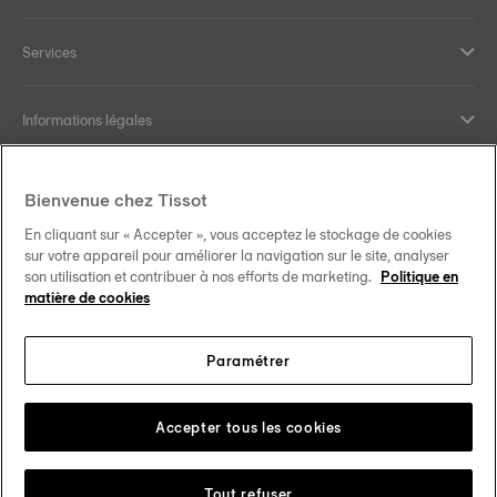
Services
Informations légales
Aide et contact
Bienvenue chez Tissot
En cliquant sur « Accepter », vous acceptez le stockage de cookies
Nos engagements
sur votre appareil pour améliorer la navigation sur le site, analyser
son utilisation et contribuer à nos efforts de marketing.
Politique en
matière de cookies
Paramétrer
Suivez-nous sur les réseaux sociaux
Luxembourg
Changer de pays
Tissot Copyrights 2026
Accepter tous les cookies
Tout refuser