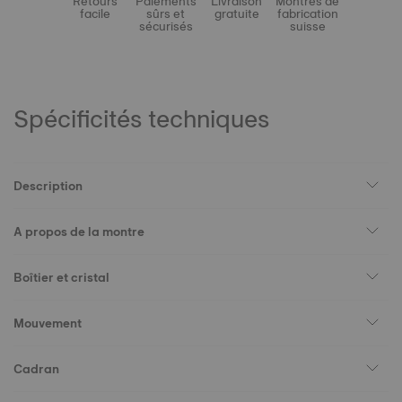
Retours
Paiements
Livraison
Montres de
facile
sûrs et
gratuite
fabrication
sécurisés
suisse
Spécificités techniques
Description
A propos de la montre
Boîtier et cristal
Mouvement
Cadran