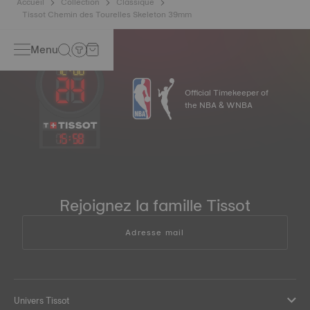
Accueil
Collection
Classique
Tissot Chemin des Tourelles Skeleton 39mm
Menu
Official Timekeeper of
the NBA & WNBA
15
:
58
Rejoignez la famille Tissot
Adresse mail
Univers Tissot