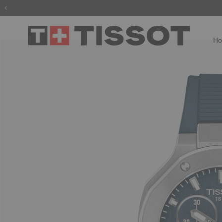
Enregis
H