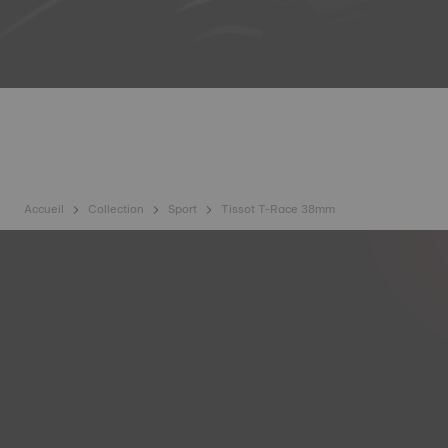
Accueil
Collection
Sport
Tissot T-Race 38mm