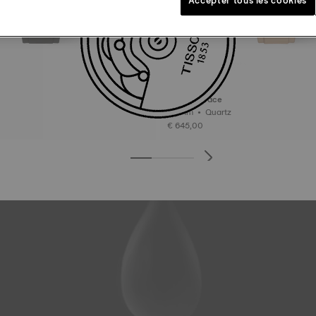
Tissot T-Race
38 mm • Quartz
€ 645,00