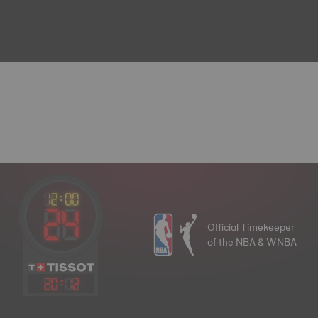
Official Timekeeper
of the NBA & WNBA
20
:
12