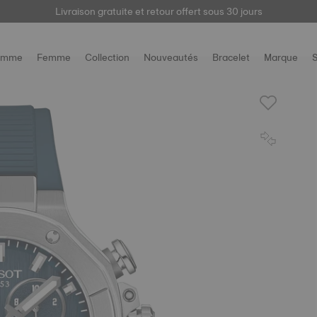
trez votre montre
Livraison gratuite et retour offert sous 30 jours
ici
pour accéder à vos informations de garantie et plu
omme
Femme
Collection
Nouveautés
Bracelet
Marque
S