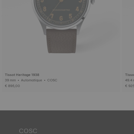
Tissot Heritage 1938
Tisso
39 mm • Automatique • COSC
€ 895,00
€ 92
COSC