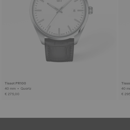
Tissot PR100
Tiss
40 mm • Quartz
€ 275,00
€ 29