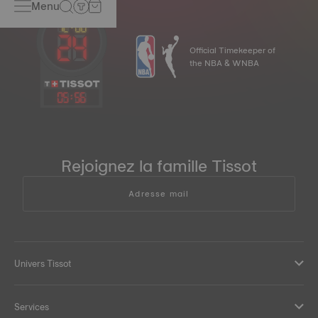
Menu
Official Timekeeper of
the NBA & WNBA
05
:
56
Rejoignez la famille Tissot
Adresse mail
Univers Tissot
Services