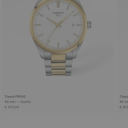
Tissot PR100
Tiss
40 mm • Quartz
€ 375,00
€ 47