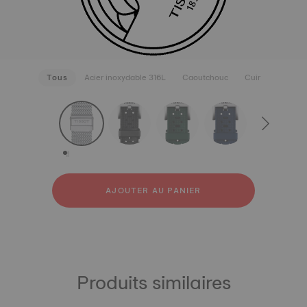
Tous
Acier inoxydable 316L
Caoutchouc
Cuir
strapConfigurator
Acier inoxydable 316L
Caoutchouc
Cuir
AJOUTER AU PANIER
Produits similaires