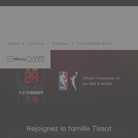
la capacité de la montre à résister aux chocs et à la
pression, ainsi qu'à la pénétration de liquides, de gaz et de
poussières en reproduisant les conditions réelles dans
lesquelles la montre peut se trouver. Image non
contractuelle
Accueil
Collection
Classique
Tissot Ballade 40mm
Menu
Official Timekeeper of
the NBA & WNBA
14
:
40
Rejoignez la famille Tissot