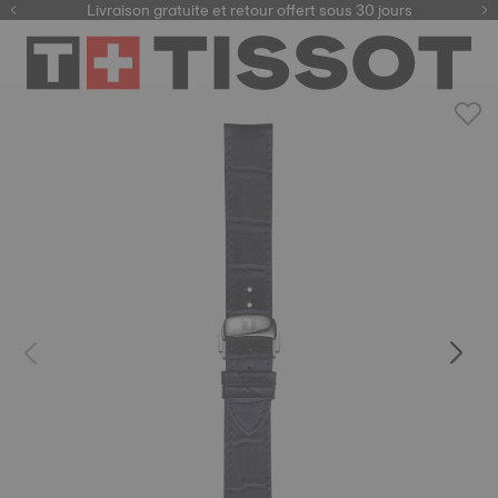
ici
Livraison gratuite et retour offert sous 30 jours