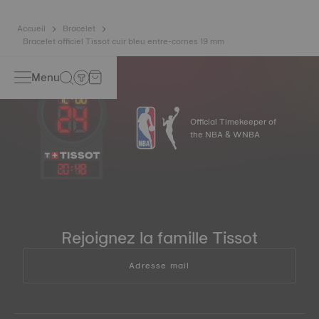
Accueil
Bracelet
Bracelet officiel Tissot cuir bleu entre-cornes 19 mm
Menu
Official Timekeeper of
the NBA & WNBA
20
:
48
Rejoignez la famille Tissot
Adresse mail