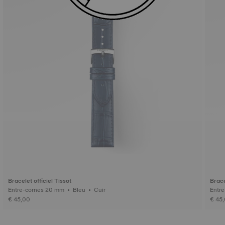
Bracelet officiel Tissot
Brace
Entre-cornes 20 mm • Bleu • Cuir
€ 45,00
€ 45