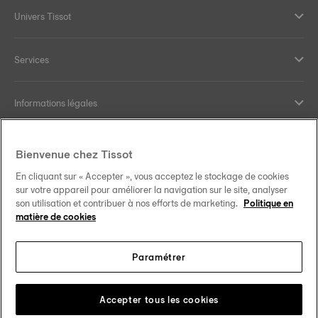
Univers Tissot
Services
Informations légales
Aide et contact
Bienvenue chez Tissot
En cliquant sur « Accepter », vous acceptez le stockage de cookies
Nos engagements
sur votre appareil pour améliorer la navigation sur le site, analyser
son utilisation et contribuer à nos efforts de marketing.
Politique en
matière de cookies
Paramétrer
Suivez-nous sur les réseaux sociaux
Luxembourg
Changer de pays
Tissot Copyrights 2026
Accepter tous les cookies