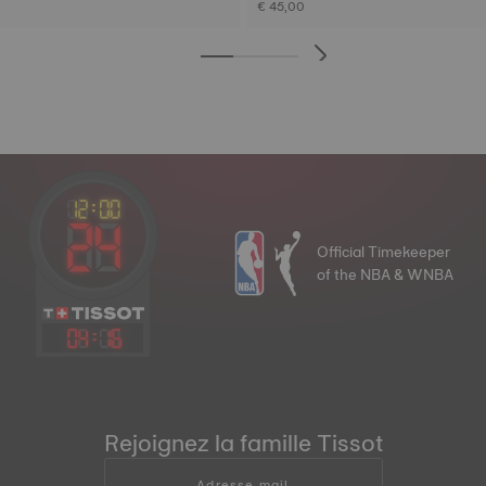
€ 45,00
Official Timekeeper
of the NBA & WNBA
04
:
16
Rejoignez la famille Tissot
Adresse mail