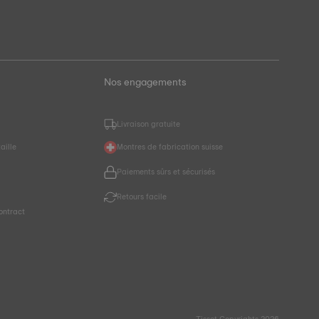
Nos engagements
Livraison gratuite
aille
Montres de fabrication suisse
Paiements sûrs et sécurisés
r
Retours facile
ontract
Tissot Copyrights 2026