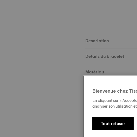
Description
Détails du bracelet
Matériau
Taille
Bienvenue chez Tis
En cliquant sur « Accepte
Boucle
analyser son utilisation e
Tout refuser