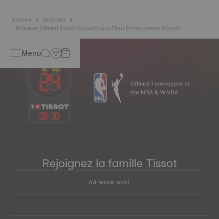
Accueil
Bracelet
Bracelet Officiel Tissot Caoutchouc Bleu Entre-cornes 20 mm
Menu
Official Timekeeper of
the NBA & WNBA
08
:
30
Rejoignez la famille Tissot
Adresse mail