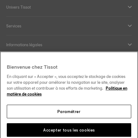
Univers Tissot
Services
Informations légales
Aide et contact
Bienvenue chez Tissot
En cliquant sur « Accepter », vous acceptez le stockage de cookies
Nos engagements
sur votre appareil pour améliorer la navigation sur le site, analyser
son utilisation et contribuer à nos efforts de marketing.
Politique en
matière de cookies
Paramétrer
Suivez-nous sur les réseaux sociaux
Luxembourg
Changer de pays
Tissot Copyrights 2026
Accepter tous les cookies