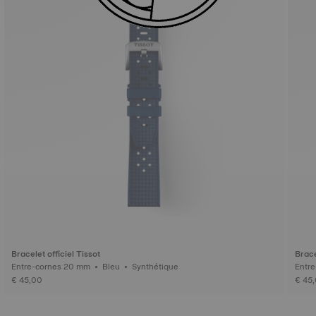
Bracelet officiel Tissot
Brace
Entre-cornes 20 mm • Bleu • Synthétique
€ 45,00
€ 45