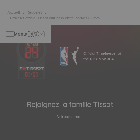
Accueil
Bracelet
Bracelet officiel Tissot cuir brun entre-cornes 22 mm
Menu
Official Timekeeper of
the NBA & WNBA
01
:
57
Rejoignez la famille Tissot
Adresse mail