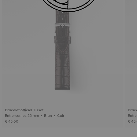
Bracelet officiel Tissot
Brace
Entre-cornes 22 mm • Brun • Cuir
€ 45,00
€ 45