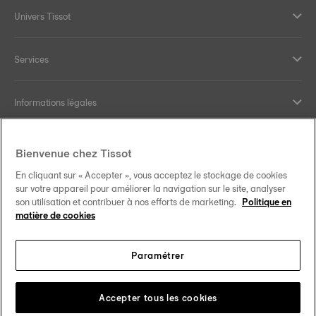
Univers Tissot
Services
Informations légales
Aide et contact
Bienvenue chez Tissot
En cliquant sur « Accepter », vous acceptez le stockage de cookies
Nos engagements
sur votre appareil pour améliorer la navigation sur le site, analyser
son utilisation et contribuer à nos efforts de marketing.
Politique en
matière de cookies
Paramétrer
Suivez-nous sur les réseaux sociaux
Luxembourg
Changer de pays
Tissot Copyrights 2026
Accepter tous les cookies