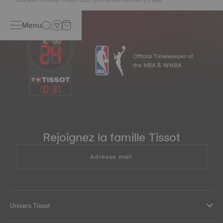
Menu
Official Timekeeper of
the NBA & WNBA
10
:
37
Rejoignez la famille Tissot
Adresse mail
Univers Tissot