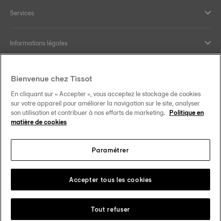
Services
Informations légales
Aide et contact
Bienvenue chez Tissot
En cliquant sur « Accepter », vous acceptez le stockage de cookies
Nos engagements
sur votre appareil pour améliorer la navigation sur le site, analyser
son utilisation et contribuer à nos efforts de marketing.
Politique en
matière de cookies
Paramétrer
Suivez-nous sur les réseaux sociaux
Luxembourg
Changer de pays
Tissot Copyrights 2026
Accepter tous les cookies
Tout refuser