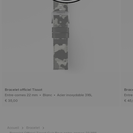
Bracelet officiel Tissot
Brace
Entre-cornes 22 mm • Blanc • Acier inoxydable 316L
€ 35,00
€ 45
Accueil
Bracelet
Bracelet Officiel Tissot Cuir Brun entre-cornes 23 MM