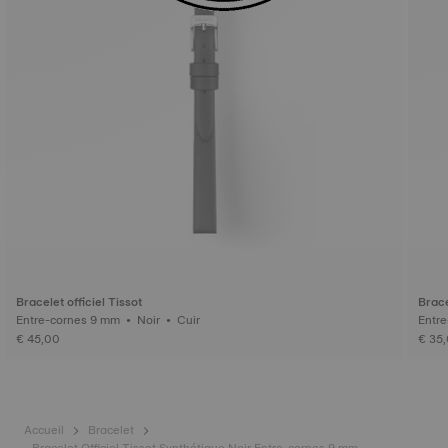
Bracelet officiel Tissot
Brace
Entre-cornes 9 mm • Noir • Cuir
€ 45,00
€ 35
Accueil
Bracelet
Bracelet Officiel Tissot Synthétique Noir Entre-cornes 9 mm