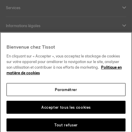
Services
Informations légales
Aide et contact
Bienvenue chez Tissot
En cliquant sur « Accepter », vous acceptez le stockage de cookies
Nos engagements
sur votre appareil pour améliorer la navigation sur le site, analyser
son utilisation et contribuer à nos efforts de marketing.
Politique en
matière de cookies
Paramétrer
Suivez-nous sur les réseaux sociaux
Luxembourg
Changer de pays
Tissot Copyrights 2026
Accepter tous les cookies
Tout refuser