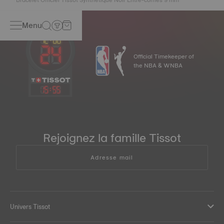
Menu
Official Timekeeper of
the NBA & WNBA
15
:
55
Rejoignez la famille Tissot
Adresse mail
Univers Tissot