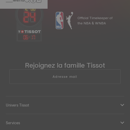
Official Timekeeper of
the NBA & WNBA
06
:
17
Rejoignez la famille Tissot
Adresse mail
Univers Tissot
Services