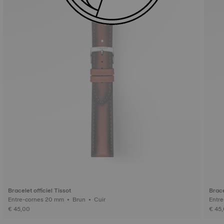
Bracelet officiel Tissot
Brace
Entre-cornes 20 mm • Brun • Cuir
€ 45,00
€ 45