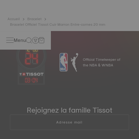
Accueil
Bracelet
Bracelet Officiel Tissot Cuir Marron Entre-cornes 20 mm
Menu
Official Timekeeper of
the NBA & WNBA
03
:
04
Rejoignez la famille Tissot
Adresse mail