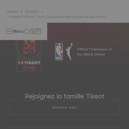
Accueil
Bracelet
Bracelet Officiel Tissot Caoutchouc Bleu Entre-cornes 20 mm
Menu
Official Timekeeper of
the NBA & WNBA
07
:
42
Rejoignez la famille Tissot
Adresse mail