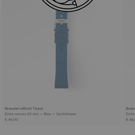
Bracelet officiel Tissot
Brace
Entre-cornes 20 mm • Bleu • Synthétique
€ 45,00
€ 45