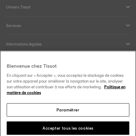
Univers Tissot
Services
Informations légales
Aide et contact
Bienvenue chez Tissot
En cliquant sur « Accepter », vous acceptez le stockage de cookies
Nos engagements
sur votre appareil pour améliorer la navigation sur le site, analyser
son utilisation et contribuer à nos efforts de marketing.
Politique en
matière de cookies
Paramétrer
Suivez-nous sur les réseaux sociaux
Luxembourg
Changer de pays
Tissot Copyrights 2026
Accepter tous les cookies