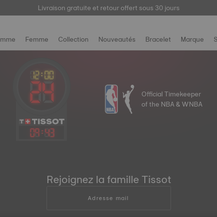
Livraison gratuite et retour offert sous 30 jours
ici
omme
Femme
Collection
Nouveautés
Bracelet
Marque
S
Official Timekeeper
of the NBA & WNBA
09
:
43
Rejoignez la famille Tissot
Adresse mail