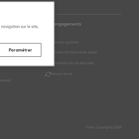
Nos engagements
avigation sur le site,
Livraison gratuite
Paramétrer
aille
Montres de fabrication suisse
Paiements sûrs et sécurisés
r
Retours facile
ontract
Tissot Copyrights 2026