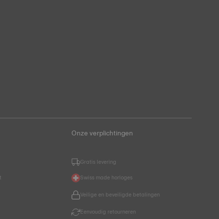
Onze verplichtingen
Gratis levering
t
Swiss made horloges
Veilige en beveiligde betalingen
Eenvoudig retourneren