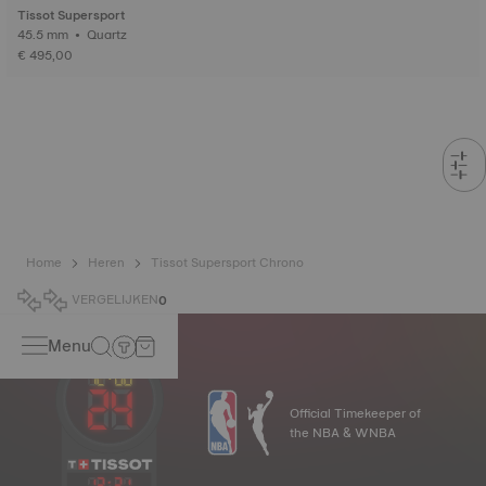
Tissot Supersport
45.5 mm • Quartz
€ 495,00
Home
Heren
Tissot Supersport Chrono
VERGELIJKEN
0
Menu
Official Timekeeper of
the NBA & WNBA
13
:
31