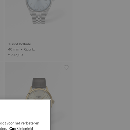
Tissot Ballade
40 mm • Quartz
€ 345,00
aat voor het verbeteren
cten.
Cookie beleid