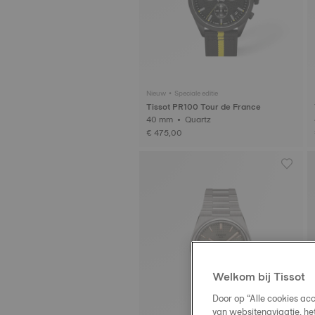
Nieuw • Speciale editie
Tissot PR100 Tour de France
40 mm • Quartz
€ 475,00
Welkom bij Tissot
Door op “Alle cookies ac
van websitenavigatie, he