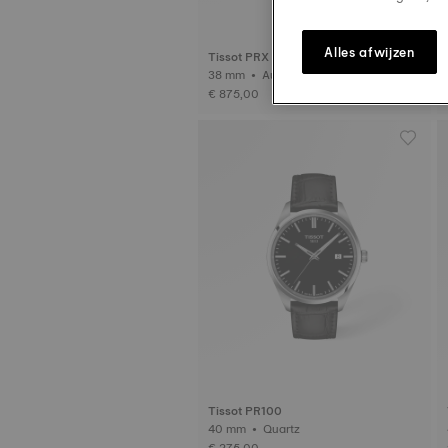
Alles afwijzen
Tissot PRX
38 mm • Automatisch • Titanium
€ 875,00
Tissot PR100
40 mm • Quartz
€ 275,00