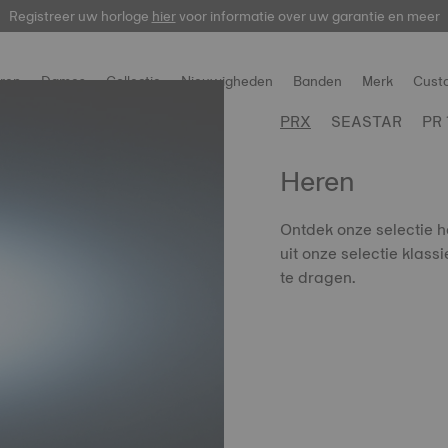
Registreer uw horloge
hier
voor informatie over uw garantie en meer
ren
Dames
Collectie
Nieuwigheden
Banden
Merk
Cust
PRX
SEASTAR
PR 
Heren
Ontdek onze selectie h
uit onze selectie klass
te dragen.