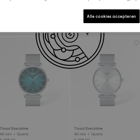
Alle cookies accepteren
Tissot PRX
Tissot Savonnette
38 mm • Automatisch • Titanium
48.5 mm • Quartz
€ 875,00
€ 325,00
Tissot Everytime
Tissot Everytime
40 mm • Quartz
40 mm • Quartz
€ 295,00
€ 295,00