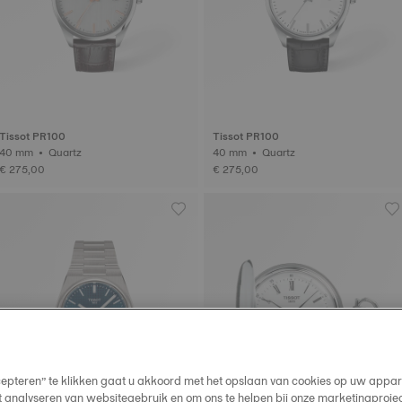
Tissot PR100
Tissot PR100
40 mm • Quartz
40 mm • Quartz
€ 275,00
€ 275,00
cepteren” te klikken gaat u akkoord met het opslaan van cookies op uw appar
t analyseren van websitegebruik en om ons te helpen bij onze marketingproje