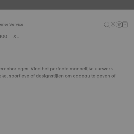
omer Service
100
XL
erenhorloges. Vind het perfecte mannelijke uurwerk
ieke, sportieve of designstijlen om cadeau te geven of