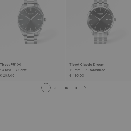
Tissot PR100
Tissot Classic Dream
40 mm • Quartz
40 mm • Automatisch
€ 295,00
€ 495,00
1
2
...
10
11