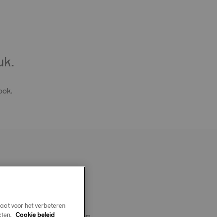
uk.
ook.
OFFICIAL STEEL MILANAIS
T LUGS 20 MM
aat voor het verbeteren
cten.
Cookie beleid
l voor verwisselbaar bandjessysteem