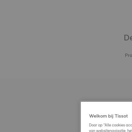
De
Pro
Welkom bij Tissot
Door op “Alle cookies ac
van websitenavigatie, he