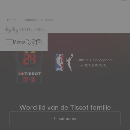
Home
Collectie
Sport
VERGELIJKEN
0
Menu
Official Timekeeper of
the NBA & WNBA
07
:
36
Word lid van de Tissot familie
E-mailadres