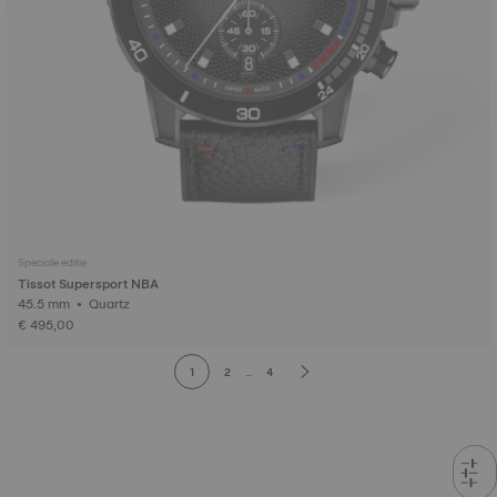
Speciale editie
Tissot Supersport NBA
45.5 mm • Quartz
€ 495,00
1
2
...
4