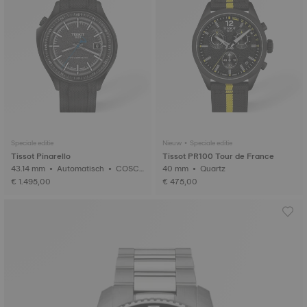
Speciale editie
Nieuw • Speciale editie
Tissot Pinarello
Tissot PR100 Tour de France
43.14 mm • Automatisch • COSC
40 mm • Quartz
• Gesmeed Carbon
€ 1.495,00
€ 475,00