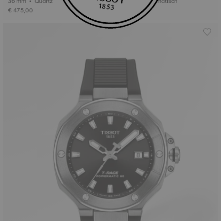
36 mm • Quartz
38 mm • Automatisch
€ 475,00
€ 745,00