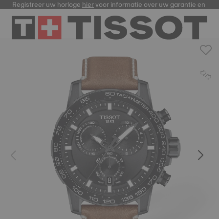
Registreer uw horloge
hier
voor informatie over uw garantie en me