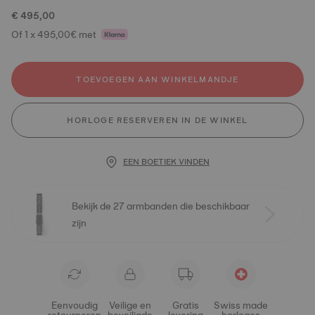
€ 495,00
Of 1 x 495,00€ met
TOEVOEGEN AAN WINKELMANDJE
HORLOGE RESERVEREN IN DE WINKEL
EEN BOETIEK VINDEN
Bekijk de 27 armbanden die beschikbaar
zijn
Eenvoudig
Veilige en
Gratis
Swiss made