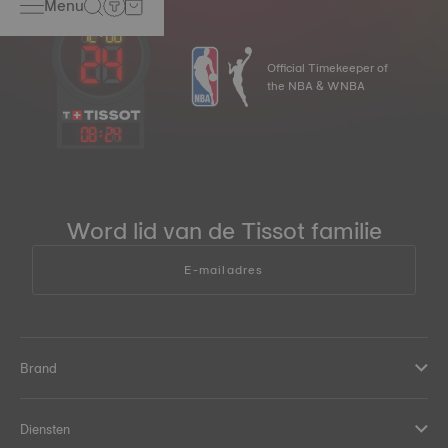
Menu
Official Timekeeper of
the NBA & WNBA
08
:
24
Word lid van de Tissot familie
E-mailadres
Brand
Diensten