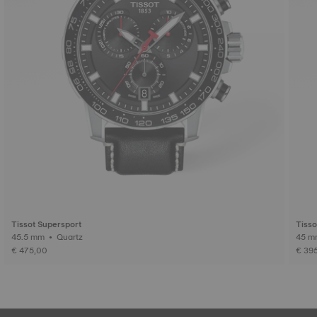
Tissot Supersport
Tiss
45.5 mm • Quartz
€ 475,00
€ 39