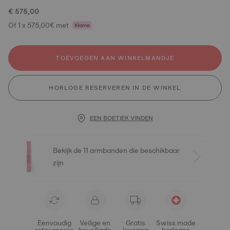
€ 575,00
Of 1 x 575,00€ met
TOEVOEGEN AAN WINKELMANDJE
HORLOGE RESERVEREN IN DE WINKEL
EEN BOETIEK VINDEN
Bekijk de 11 armbanden die beschikbaar
zijn
Eenvoudig
Veilige en
Gratis
Swiss made