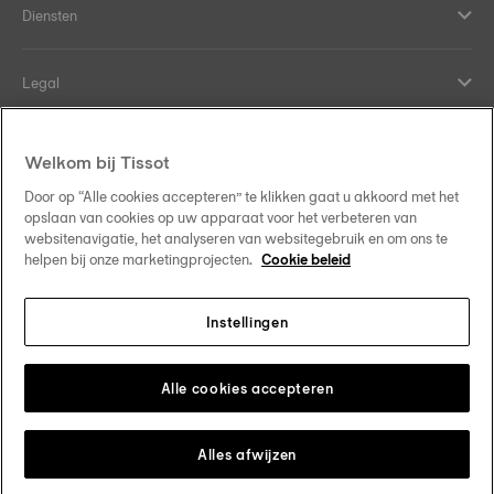
Diensten
Legal
Hulp en contact
Welkom bij Tissot
Door op “Alle cookies accepteren” te klikken gaat u akkoord met het
Onze verplichtingen
opslaan van cookies op uw apparaat voor het verbeteren van
websitenavigatie, het analyseren van websitegebruik en om ons te
helpen bij onze marketingprojecten.
Cookie beleid
Instellingen
Volg ons op sociale media
Belgique
•
België
Verander van land
Tissot Copyrights 2026
Alle cookies accepteren
Alles afwijzen