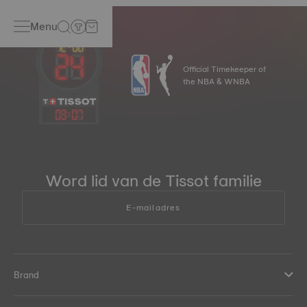
Menu
Official Timekeeper of
the NBA & WNBA
03
:
07
Word lid van de Tissot familie
E-mailadres
Brand