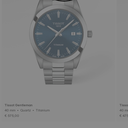
Tissot Gentleman
Tiss
40 mm • Quartz • Titanium
€ 575,00
€ 47