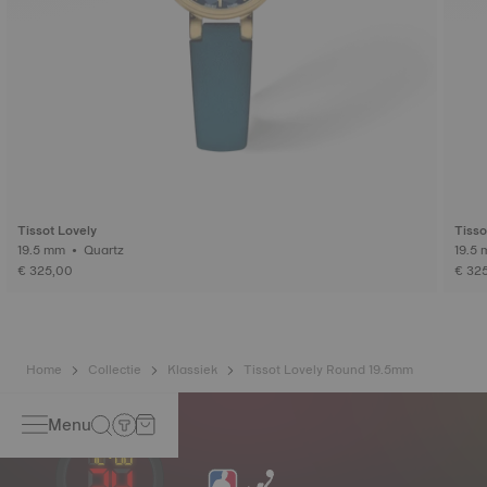
Tissot Lovely
Tisso
19.5 mm • Quartz
€ 325,00
€ 32
Home
Collectie
Klassiek
Tissot Lovely Round 19.5mm
Menu