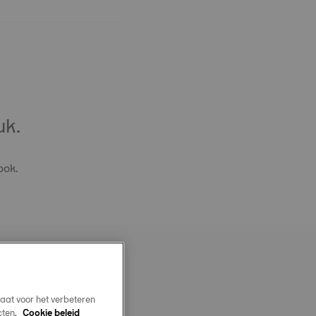
uk.
ook.
aat voor het verbeteren
OFFICIAL STEEL MILANAIS
cten.
Cookie beleid