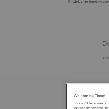
Ontdek onze bandmaatwi
De
Pro
Welkom bij Tissot
Door op “Alle cookies ac
van websitenavigatie, he