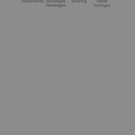
retourneren
beveiligde
levering
made
betalingen
horloges