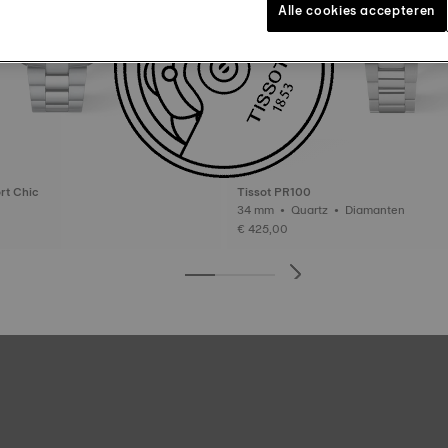
Alle cookies accepteren
rt Chic
Tissot PR100
34 mm • Quartz • Diamanten
€ 425,00