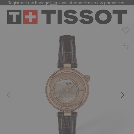
Registreer uw horloge
hier
voor informatie over uw garantie en me