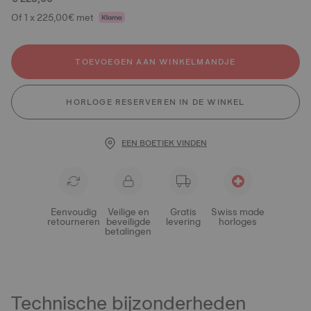
Of 1 x 225,00€ met
TOEVOEGEN AAN WINKELMANDJE
HORLOGE RESERVEREN IN DE WINKEL
EEN BOETIEK VINDEN
Eenvoudig
Veilige en
Gratis
Swiss made
retourneren
beveiligde
levering
horloges
betalingen
Technische bijzonderheden