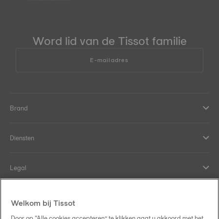
Word lid van de Tissot familie
E-mailadres
Brand
Diensten
Legal
Hulp en contact
Welkom bij Tissot
Door op “Alle cookies accepteren” te klikken gaat u akkoord met het