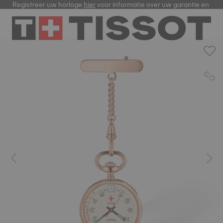
Registreer uw horloge
hier
voor informatie over uw garantie en me