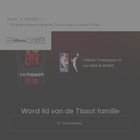
Home
Banden
Originele blauwe lederen Tissot-band, aanzet 9 mm
Menu
Official Timekeeper of
the NBA & WNBA
09
:
08
Word lid van de Tissot familie
E-mailadres