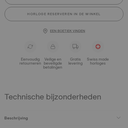
HORLOGE RESERVEREN IN DE WINKEL
EEN BOETIEK VINDEN
Eenvoudig
Veilige en
Gratis
Swiss made
retourneren
beveiligde
levering
horloges
betalingen
Technische bijzonderheden
Beschrijving