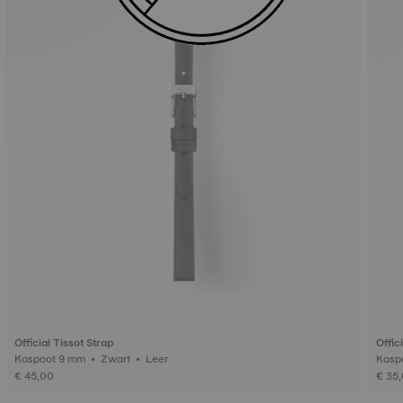
Official Tissot Strap
Offic
Kaspoot 9 mm • Zwart • Leer
€ 45,00
€ 35