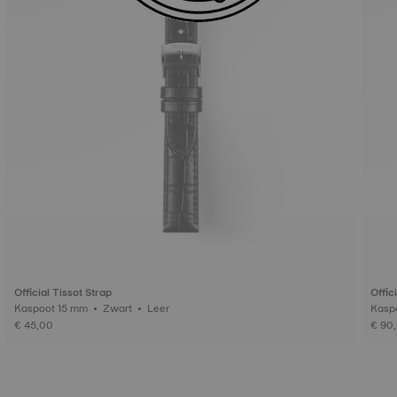
Official Tissot Strap
Offic
Kaspoot 15 mm • Zwart • Leer
€ 45,00
€ 90