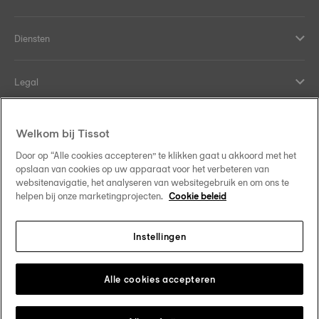
Diensten
Legal
Hulp en contact
Welkom bij Tissot
Door op “Alle cookies accepteren” te klikken gaat u akkoord met het
Onze verplichtingen
opslaan van cookies op uw apparaat voor het verbeteren van
websitenavigatie, het analyseren van websitegebruik en om ons te
helpen bij onze marketingprojecten.
Cookie beleid
Instellingen
Volg ons op sociale media
Belgique
•
België
Verander van land
Tissot Copyrights 2026
Alle cookies accepteren