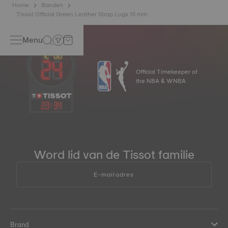
Home
Banden
Tissot Official Green Leather Strap Lugs 15 mm
Menu
Official Timekeeper of
the NBA & WNBA
23
:
34
Word lid van de Tissot familie
E-mailadres
Brand