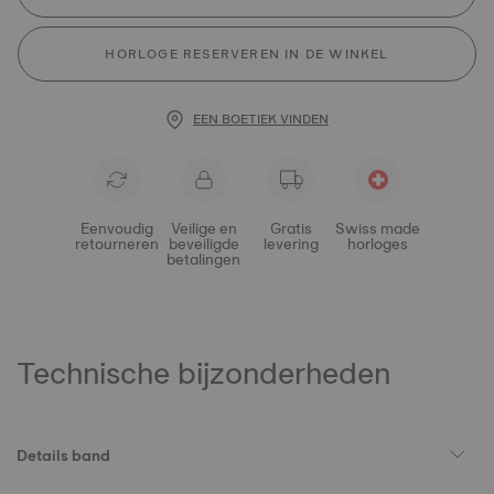
HORLOGE RESERVEREN IN DE WINKEL
EEN BOETIEK VINDEN
Eenvoudig
Veilige en
Gratis
Swiss made
retourneren
beveiligde
levering
horloges
betalingen
Technische bijzonderheden
Details band