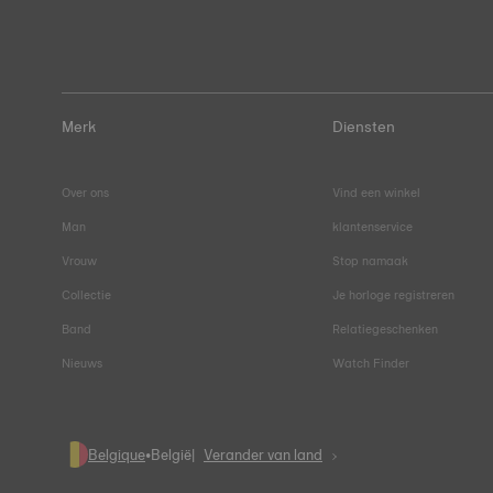
Merk
Diensten
Over ons
Vind een winkel
Man
klantenservice
Vrouw
Stop namaak
Collectie
Je horloge registreren
Band
Relatiegeschenken
Nieuws
Watch Finder
Belgique
•
België
Verander van land