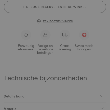
HORLOGE RESERVEREN IN DE WINKEL
EEN BOETIEK VINDEN
Eenvoudig
Veilige en
Gratis
Swiss made
retourneren
beveiligde
levering
horloges
betalingen
Technische bijzonderheden
Details band
Materie