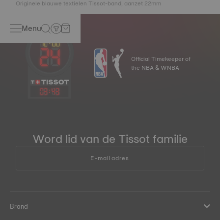
Originele blauwe textielen Tissot-band, aanzet 22mm
Menu
Official Timekeeper of
the NBA & WNBA
03
:
43
Word lid van de Tissot familie
E-mailadres
Brand