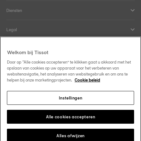
Diensten
Legal
Hulp en contact
Welkom bij Tissot
Door op “Alle cookies accepteren” te klikken gaat u akkoord met het
Onze verplichtingen
opslaan van cookies op uw apparaat voor het verbeteren van
websitenavigatie, het analyseren van websitegebruik en om ons te
helpen bij onze marketingprojecten.
Cookie beleid
Instellingen
Volg ons op sociale media
Belgique
•
België
Verander van land
Tissot Copyrights 2026
Alle cookies accepteren
Alles afwijzen