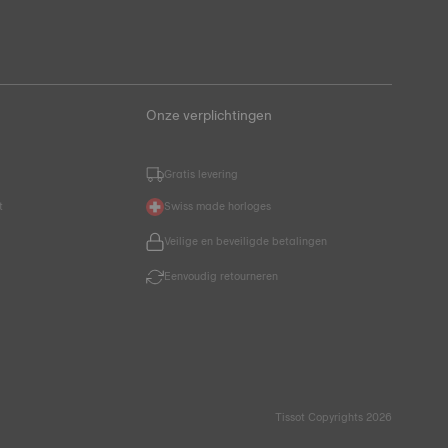
Onze verplichtingen
Gratis levering
t
Swiss made horloges
Veilige en beveiligde betalingen
Eenvoudig retourneren
Tissot Copyrights 2026