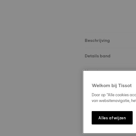
Beschrijving
Details band
Materie
Welkom bij Tissot
Maat
Door op “Alle cookies ac
van websitenavigatie, he
Slot
Alles afwijzen