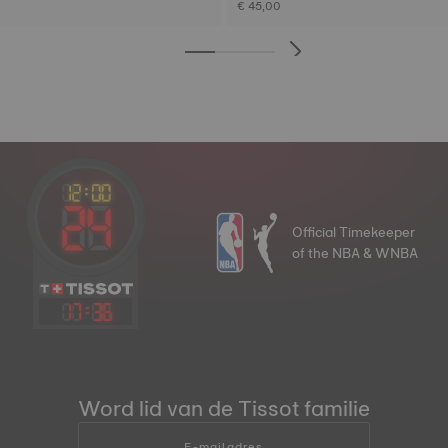
€ 45,00
Official Timekeeper
of the NBA & WNBA
17
:
36
Word lid van de Tissot familie
E-mailadres