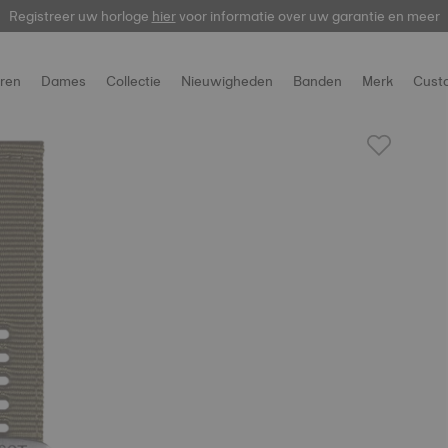
Registreer uw horloge
hier
voor informatie over uw garantie en meer
ren
Dames
Collectie
Nieuwigheden
Banden
Merk
Cust