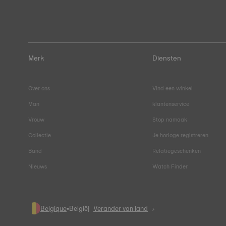
Merk
Diensten
Over ons
Vind een winkel
Man
klantenservice
Vrouw
Stop namaak
Collectie
Je horloge registreren
Band
Relatiegeschenken
Nieuws
Watch Finder
Belgique
•
België
Verander van land