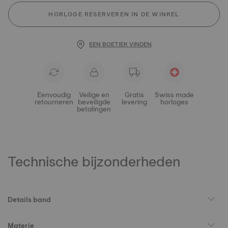
HORLOGE RESERVEREN IN DE WINKEL
EEN BOETIEK VINDEN
Eenvoudig
Veilige en
Gratis
Swiss made
retourneren
beveiligde
levering
horloges
betalingen
Technische bijzonderheden
Details band
Materie