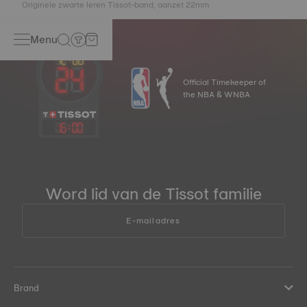
Originele zwarte leren Tissot-band, aanzet 22mm
Menu
Official Timekeeper of
the NBA & WNBA
16
:
00
Word lid van de Tissot familie
E-mailadres
Brand