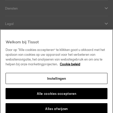
Diensten
Legal
Hulp en contact
Welkom bij Tissot
Door op “Alle cookies accepteren” te klikken gaat u akkoord met het
Onze verplichtingen
opslaan van cookies op uw apparaat voor het verbeteren van
websitenavigatie, het analyseren van websitegebruik en om ons te
helpen bij onze marketingprojecten.
Cookie beleid
Instellingen
Volg ons op sociale media
Belgique
•
België
Verander van land
Tissot Copyrights 2026
Alle cookies accepteren
Alles afwijzen