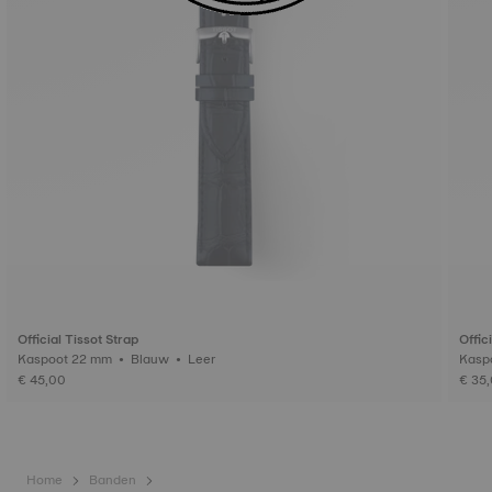
Official Tissot Strap
Offic
Kaspoot 22 mm • Blauw • Leer
€ 45,00
€ 35
Home
Banden