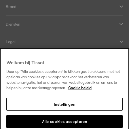
Brand
Diensten
Legal
Hulp en contact
Welkom bij Tissot
Door op “Alle cookies accepteren” te klikken gaat u akkoord met het
Onze verplichtingen
opslaan van cookies op uw apparaat voor het verbeteren van
websitenavigatie, het analyseren van websitegebruik en om ons te
helpen bij onze marketingprojecten.
Cookie beleid
Instellingen
Volg ons op sociale media
Belgique
•
België
Verander van land
Tissot Copyrights 2026
Alle cookies accepteren