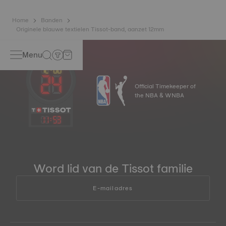
Home
Banden
Originele blauwe textielen Tissot-band, aanzet 12mm
Menu
Official Timekeeper of
the NBA & WNBA
11
:
53
Word lid van de Tissot familie
E-mailadres