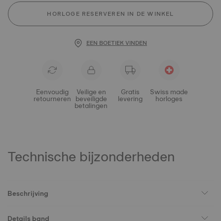
HORLOGE RESERVEREN IN DE WINKEL
EEN BOETIEK VINDEN
Eenvoudig
Veilige en
Gratis
Swiss made
retourneren
beveiligde
levering
horloges
betalingen
Technische bijzonderheden
Beschrijving
Details band