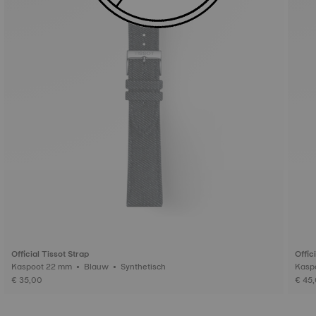
Official Tissot Strap
Offic
Kaspoot 22 mm • Blauw • Synthetisch
€ 35,00
€ 45