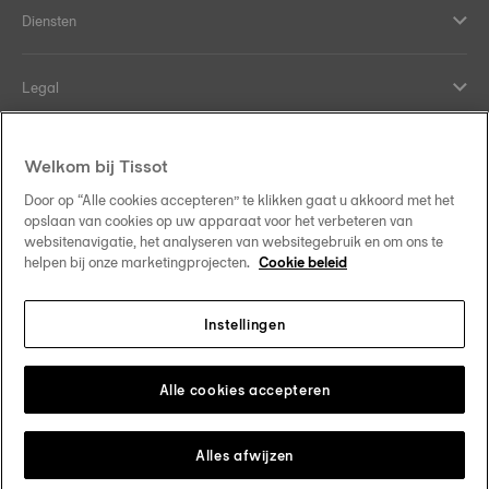
Diensten
Legal
Hulp en contact
Welkom bij Tissot
Door op “Alle cookies accepteren” te klikken gaat u akkoord met het
Onze verplichtingen
opslaan van cookies op uw apparaat voor het verbeteren van
websitenavigatie, het analyseren van websitegebruik en om ons te
helpen bij onze marketingprojecten.
Cookie beleid
Instellingen
Volg ons op sociale media
Belgique
•
België
Verander van land
Tissot Copyrights 2026
Alle cookies accepteren
Alles afwijzen