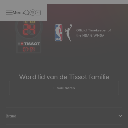
Menu
Official Timekeeper of
the NBA & WNBA
07
:
54
Word lid van de Tissot familie
E-mailadres
Brand