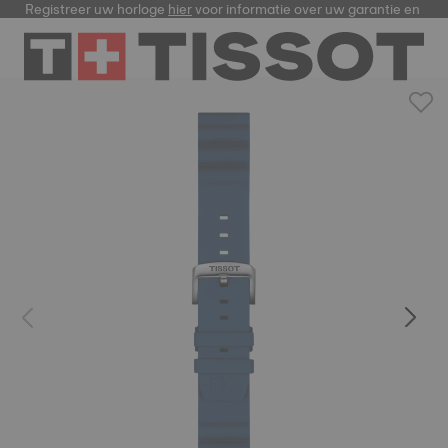
Registreer uw horloge
hier
voor informatie over uw garantie en me