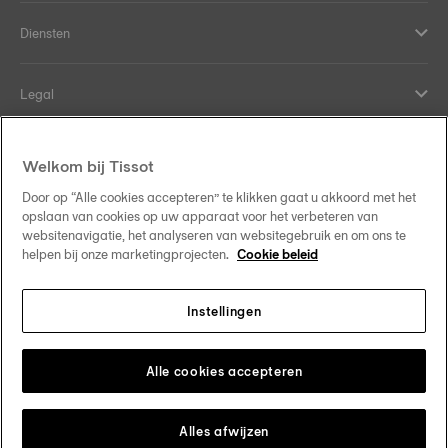
Diensten
Legal
Hulp en contact
Welkom bij Tissot
Door op “Alle cookies accepteren” te klikken gaat u akkoord met het
Onze verplichtingen
opslaan van cookies op uw apparaat voor het verbeteren van
websitenavigatie, het analyseren van websitegebruik en om ons te
helpen bij onze marketingprojecten.
Cookie beleid
Instellingen
Volg ons op sociale media
Belgique
•
België
Verander van land
Tissot Copyrights 2026
Alle cookies accepteren
Alles afwijzen