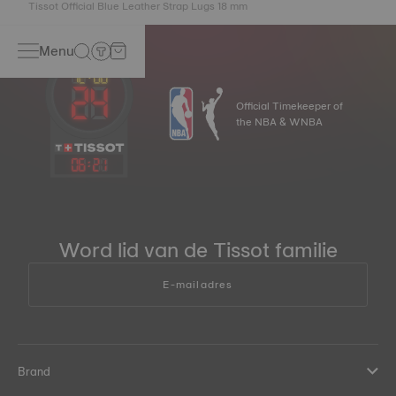
Tissot Official Blue Leather Strap Lugs 18 mm
Menu
Official Timekeeper of
the NBA & WNBA
06
:
21
Word lid van de Tissot familie
E-mailadres
Brand