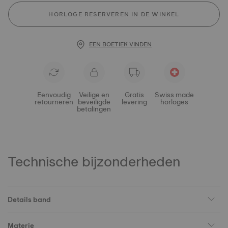
HORLOGE RESERVEREN IN DE WINKEL
EEN BOETIEK VINDEN
Eenvoudig
Veilige en
Gratis
Swiss made
retourneren
beveiligde
levering
horloges
betalingen
Technische bijzonderheden
Details band
Materie