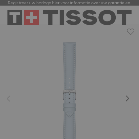
Registreer uw horloge
hier
voor informatie over uw garantie en me