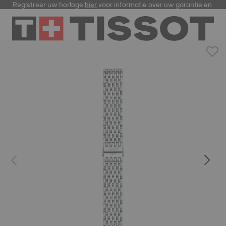
Registreer uw horloge
hier
voor informatie over uw garantie en me