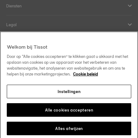
Diensten
Legal
Hulp en contact
Welkom bij Tissot
Door op “Alle cookies accepteren” te klikken gaat u akkoord met het
Onze verplichtingen
opslaan van cookies op uw apparaat voor het verbeteren van
websitenavigatie, het analyseren van websitegebruik en om ons te
helpen bij onze marketingprojecten.
Cookie beleid
Instellingen
Volg ons op sociale media
Belgique
•
België
Verander van land
Tissot Copyrights 2026
Alle cookies accepteren
Alles afwijzen