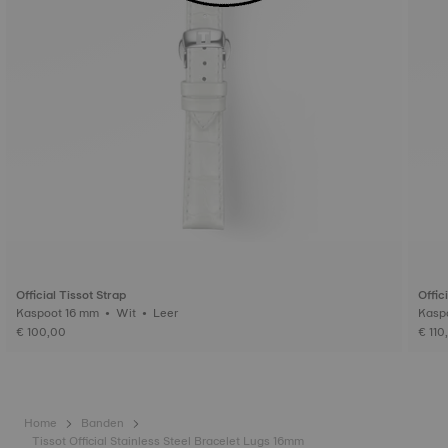
Official Tissot Strap
Offic
Kaspoot 16 mm • Wit • Leer
€ 100,00
€ 110
Home
Banden
Tissot Official Stainless Steel Bracelet Lugs 16mm