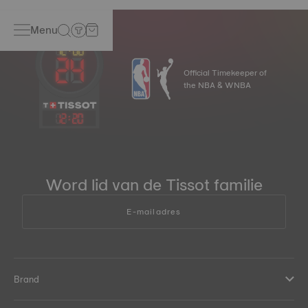
Menu
Official Timekeeper of
the NBA & WNBA
12
:
20
Word lid van de Tissot familie
E-mailadres
Brand