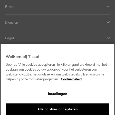
Brand
Diensten
Legal
Hulp en contact
Welkom bij Tissot
Door op “Alle cookies accepteren” te klikken gaat u akkoord met het
Onze verplichtingen
opslaan van cookies op uw apparaat voor het verbeteren van
websitenavigatie, het analyseren van websitegebruik en om ons te
helpen bij onze marketingprojecten.
Cookie beleid
Instellingen
Volg ons op sociale media
Belgique
•
België
Verander van land
Tissot Copyrights 2026
Alle cookies accepteren