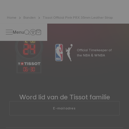
Home
Banden
Tissot Official Pink PRX 35mm Leather Strap
Menu
Official Timekeeper of
the NBA & WNBA
06
:
30
Word lid van de Tissot familie
E-mailadres