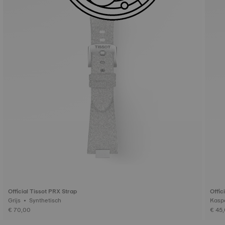
Official Tissot PRX Strap
Offic
Grijs • Synthetisch
€ 70,00
€ 45