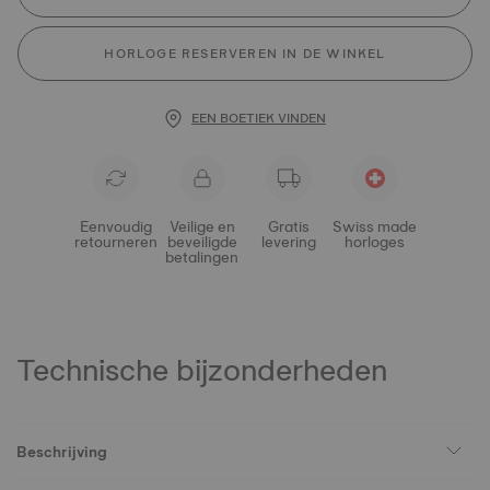
HORLOGE RESERVEREN IN DE WINKEL
EEN BOETIEK VINDEN
Eenvoudig
Veilige en
Gratis
Swiss made
retourneren
beveiligde
levering
horloges
betalingen
Technische bijzonderheden
Beschrijving