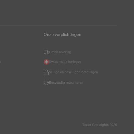
Onze verplichtingen
Gratis levering
t
Swiss made horloges
Veilige en beveiligde betalingen
Eenvoudig retourneren
Tissot Copyrights 2026