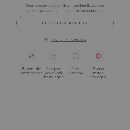
Door op deze knop te klikken, verklaar ik dat ik de
verkoopvoorwaarden heb gelezen en begrepen.
CHECK COMPATIBILITY
EEN BOETIEK VINDEN
Eenvoudig
Veilige en
Gratis
Swiss
retourneren
beveiligde
levering
made
betalingen
horloges