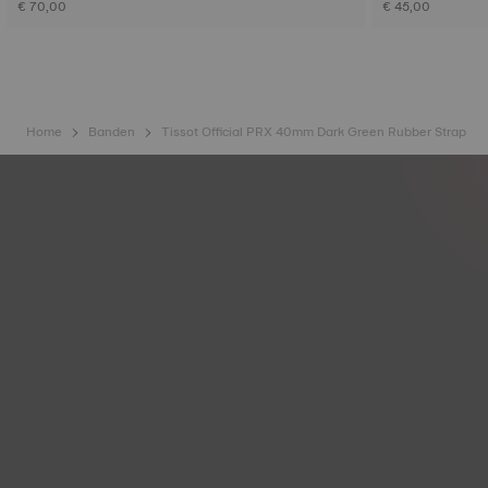
€ 70,00
€ 45,00
Home
Banden
Tissot Official PRX 40mm Dark Green Rubber Strap