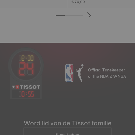
€ 70,00
Official Timekeeper
of the NBA & WNBA
10
:
55
Word lid van de Tissot familie
E-mailadres