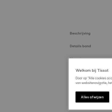
Beschrijving
Details band
Materie
Welkom bij Tissot
Maat
Door op “Alle cookies ac
van websitenavigatie, he
Slot
Alles afwijzen