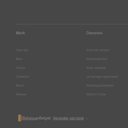
Merk
Diensten
Over ons
Vind een winkel
Man
klantenservice
Vrouw
Stop namaak
Collectie
Je horloge registreren
Band
Relatiegeschenken
Nieuws
Watch Finder
Belgique
•
België
Verander van land