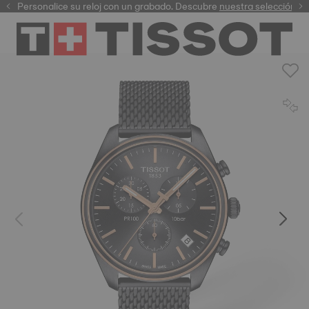
Personalice su reloj con un grabado. Descubre
garantía digital
nuestra selección