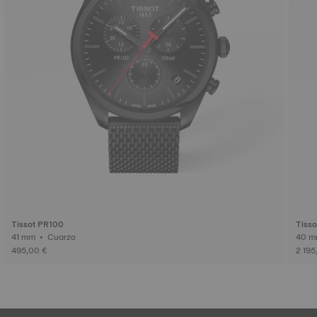
Tissot PR100
Tiss
41 mm • Cuarzo
495,00 €
2 195