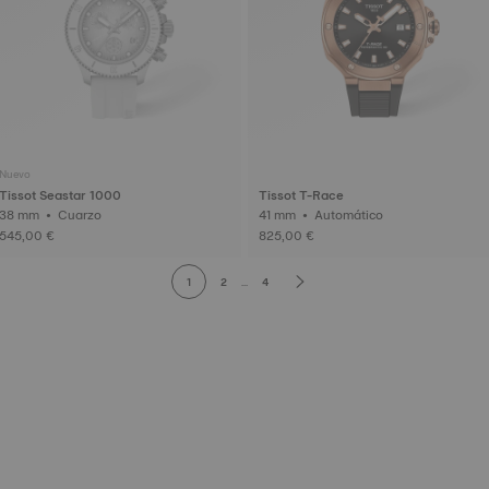
Nuevo
Tissot Seastar 1000
Tissot T-Race
38 mm • Cuarzo
41 mm • Automático
545,00 €
825,00 €
1
2
...
4