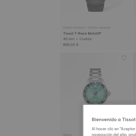
Edición limitada • Edición especial
Tissot T-Race MotoGP
45 mm • Cuarzo
695,00 €
Bienvenido a Tissot
Al hacer clic en “Aceptar
navegación del sitio, ana
Nuevo