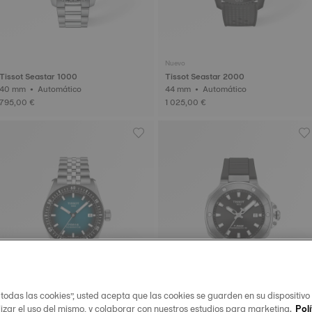
Nuevo
Tissot Seastar 1000
Tissot Seastar 2000
40 mm • Automático
44 mm • Automático
795,00 €
1 025,00 €
 todas las cookies”, usted acepta que las cookies se guarden en su dispositivo
lizar el uso del mismo, y colaborar con nuestros estudios para marketing.
Polí