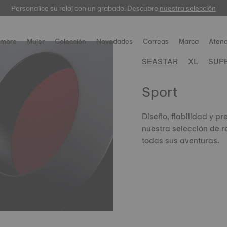
Personalice su reloj con un grabado. Descubre
Registre su reloj para acceder a la
garantía digital
nuestra selección
mbre
Mujer
Colección
Novedades
Correas
Marca
Atenc
SEASTAR
XL
SUP
Sport
Diseño, fiabilidad y pr
nuestra selección de r
todas sus aventuras.