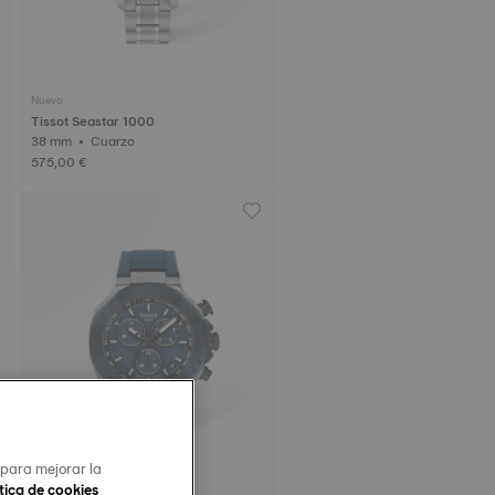
Nuevo
Tissot Seastar 1000
38 mm • Cuarzo
575,00 €
 para mejorar la
tica de cookies