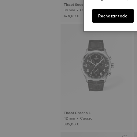
Tissot Seastar 1000
36 mm • Cuarzo
Rechazar todo
475,00 €
Grabado
Tissot Chrono L
42 mm • Cuarzo
395,00 €