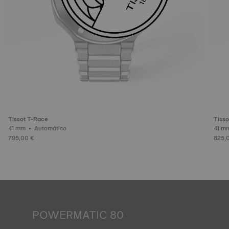
Tissot T-Race
Tisso
41 mm • Automático
795,00 €
825,
POWERMATIC 80
Un reloj automático funciona con la energía de la persona