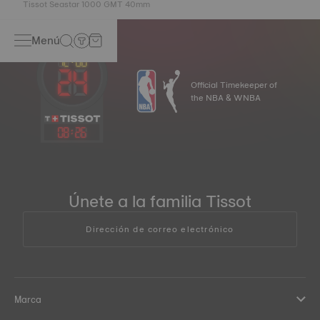
Tissot Seastar 1000 GMT 40mm
Menú
Official Timekeeper of
the NBA & WNBA
08
:
26
Únete a la familia Tissot
Dirección de correo electrónico
Marca