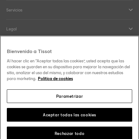
Servicios
Legal
Help and contacts
Bienvenido a Tissot
Al hacer clic en “Aceptar todas las cookies”, usted acepta que las
Nuestro compromiso
cookies se guarden en su dispositivo para mejorar la navegación del
sitio, analizar el uso del mismo, y colaborar con nuestros estudios
para marketing.
Política de cookies
Parametrizar
Síguenos en redes sociales
España
Cambiar país
Tissot Copyrights 2026
Aceptar todas las cookies
Rechazar todo