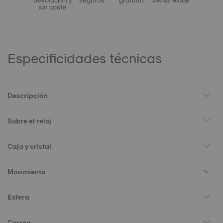
devolución y
seguros
gratuito
Swiss Made
sin coste
Especificidades técnicas
Descripción
Sobre el reloj
Caja y cristal
Movimiento
Esfera
Correa