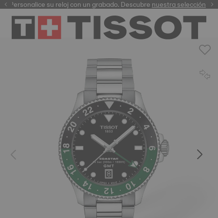
Personalice su reloj con un grabado. Descubre
garantía digital
nuestra selección