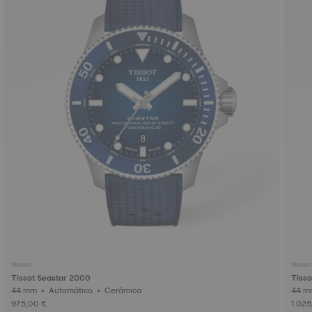
Nuevo
Nuevo
Tissot Seastar 2000
Tisso
44 mm • Automático • Cerámica
975,00 €
1 025