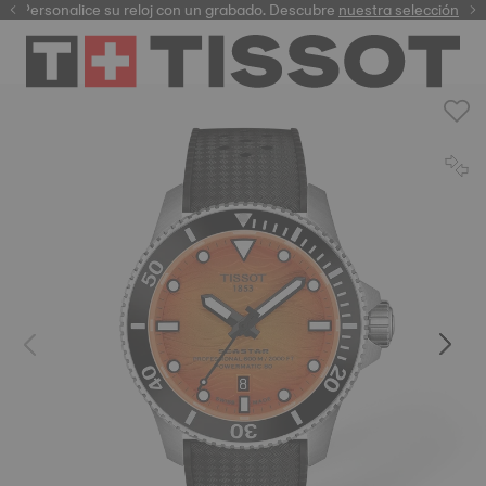
Personalice su reloj con un grabado. Descubre
garantía digital
nuestra selección