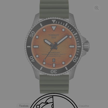
Todas
Silicona
Acero inoxidable
Caucho